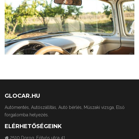
CAR
GLOCAR.HU
Autómentés, Autószállítás, Autó bérlés, Műszaki vizsga, Első
forgalomba helyezés.
ELÉRHETŐSÉGEINK
2510 Dorog, Eötvös utca 41.