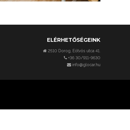
ELÉRHETŐSÉGEINK
2510 Dorog, Eötvös utca 41.
+36 30/911-9630
info@glocar.hu