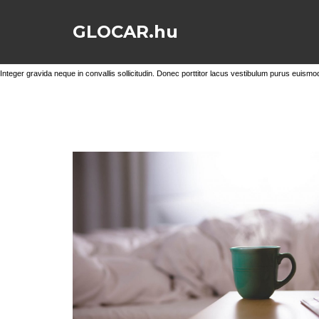
GLOCAR.hu
Integer gravida neque in convallis sollicitudin. Donec porttitor lacus vestibulum purus euismod
GOOD MORNING!