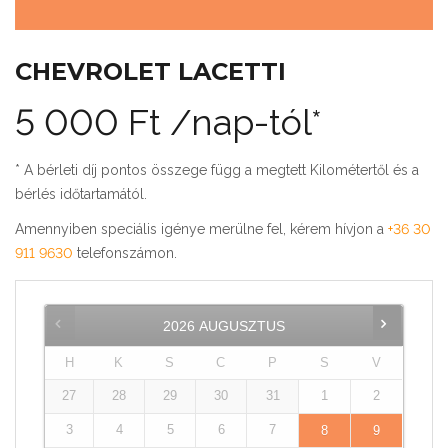
CHEVROLET LACETTI
5 000
Ft
/nap-tól*
* A bérleti díj pontos összege függ a megtett Kilométertől és a
bérlés időtartamától.
Amennyiben speciális igénye merülne fel, kérem hívjon a
+36 30
911 9630
telefonszámon.
2026
AUGUSZTUS
H
K
S
C
P
S
V
27
28
29
30
31
1
2
3
4
5
6
7
8
9