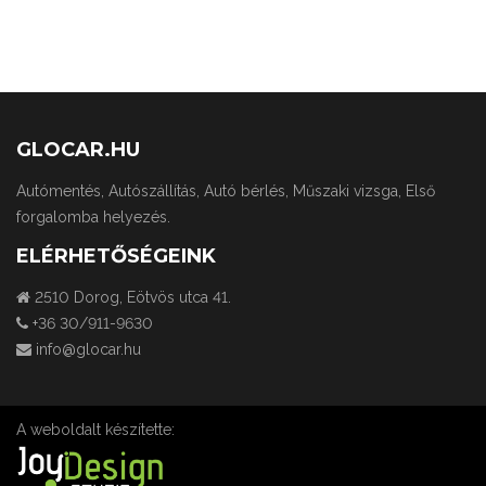
GLOCAR.HU
Autómentés, Autószállítás, Autó bérlés, Műszaki vizsga, Első
forgalomba helyezés.
ELÉRHETŐSÉGEINK
2510 Dorog, Eötvös utca 41.
+36 30/911-9630
info@glocar.hu
A weboldalt készítette: