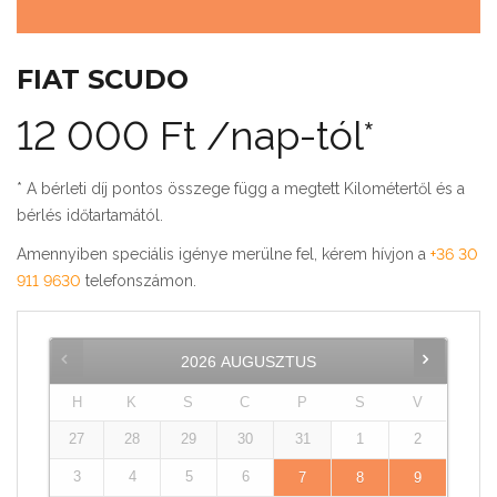
FIAT SCUDO
12 000
Ft
/nap-tól*
* A bérleti díj pontos összege függ a megtett Kilométertől és a
bérlés időtartamától.
Amennyiben speciális igénye merülne fel, kérem hívjon a
+36 30
911 9630
telefonszámon.
2026
AUGUSZTUS
H
K
S
C
P
S
V
27
28
29
30
31
1
2
3
4
5
6
7
8
9