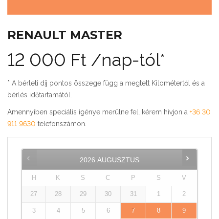
RENAULT MASTER
12 000
Ft
/nap-tól*
* A bérleti díj pontos összege függ a megtett Kilométertől és a
bérlés időtartamától.
Amennyiben speciális igénye merülne fel, kérem hívjon a
+36 30
911 9630
telefonszámon.
2026
AUGUSZTUS
H
K
S
C
P
S
V
27
28
29
30
31
1
2
3
4
5
6
7
8
9