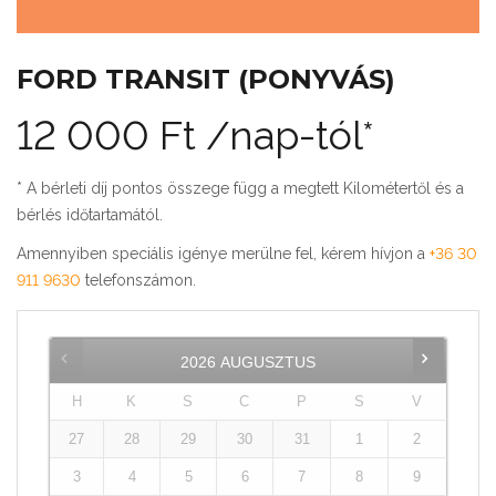
FORD TRANSIT (PONYVÁS)
12 000
Ft
/nap-tól*
* A bérleti díj pontos összege függ a megtett Kilométertől és a
bérlés időtartamától.
Amennyiben speciális igénye merülne fel, kérem hívjon a
+36 30
911 9630
telefonszámon.
2026
AUGUSZTUS
H
K
S
C
P
S
V
27
28
29
30
31
1
2
3
4
5
6
7
8
9