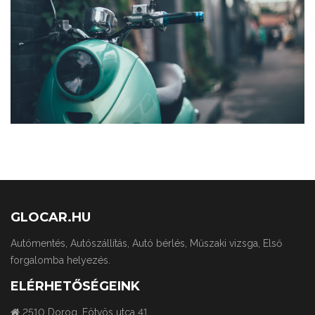
MOTOBIKE
GLOCAR.HU
Autómentés, Autószállítás, Autó bérlés, Műszaki vizsga, Első
forgalomba helyezés.
ELÉRHETŐSÉGEINK
2510 Dorog, Eötvös utca 41.