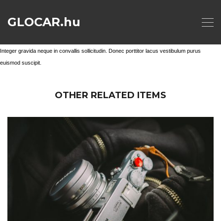
GLOCAR.hu
Integer gravida neque in convallis sollicitudin. Donec porttitor lacus vestibulum purus
euismod suscipit.
OTHER RELATED ITEMS
CAMERA